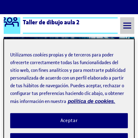
Logo Ágora
Taller de dibujo aula 2
Saltar al contenido
Utilizamos
cookies
propias y de terceros para poder
Semestre 20212 - Aula 2
Pau Carrillo Martí
ofrecerte correctamente todas las funcionalidades del
sitio web, con fines analíticos y para mostrarte publicidad
Pau Carrillo Martí
personalizada de acuerdo con un perfil elaborado a partir
de tus hábitos de navegación. Puedes aceptar, rechazar o
configurar tus preferencias haciendo clic abajo, u obtener
Flash 2: Dibujar con palabras
Publicado por
más información en nuestra
política de cookies.
Publicado por
Pau Carrillo Martí
Visibilidad:
Fecha de publicación
en Flash 2: Dibujar con palabras
Pública
-
25 Mar 2022
-
1 comentario
A la hora de afrontar esta actividad me asusto un poco el hecho
Aceptar
de tener que elaborar 5 diseños diferente. Pero la realidad fue
que una vez me puse con el primero las ideas de los siguientes
fueron saliendo solas. Personalmente mi favorita es la de la