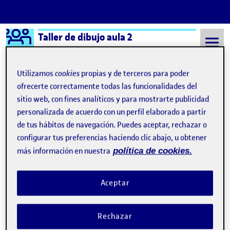
Logo Ágora
Taller de dibujo aula 2
Saltar al contenido
Utilizamos
cookies
propias y de terceros para poder
ofrecerte correctamente todas las funcionalidades del
sitio web, con fines analíticos y para mostrarte publicidad
Semestre 20212 - Aula 2
22 Febrero, 2022
personalizada de acuerdo con un perfil elaborado a partir
22 Febrero, 2022
de tus hábitos de navegación. Puedes aceptar, rechazar o
configurar tus preferencias haciendo clic abajo, u obtener
más información en nuestra
política de cookies.
Experimentando.
Publicado por
Publicado por
Elisabeth Medina de Brito
Visibilidad:
Fecha de publicación
en Experimentando.
Pública
-
22 Feb 2022
-
1 comentario
Aceptar
Rechazar