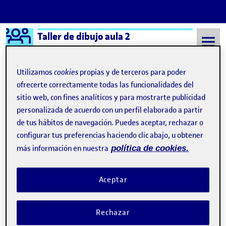
Logo Ágora
Taller de dibujo aula 2
Saltar al contenido
Utilizamos
cookies
propias y de terceros para poder
ofrecerte correctamente todas las funcionalidades del
sitio web, con fines analíticos y para mostrarte publicidad
Semestre 20212 - Aula 2
Elisabeth Medina de Brito
personalizada de acuerdo con un perfil elaborado a partir
Elisabeth Medina de Brito
de tus hábitos de navegación. Puedes aceptar, rechazar o
configurar tus preferencias haciendo clic abajo, u obtener
más información en nuestra
política de cookies.
Experimentando.
Publicado por
Publicado por
Elisabeth Medina de Brito
Visibilidad:
Fecha de publicación
en Experimentando.
Pública
-
22 Feb 2022
-
1 comentario
Aceptar
Rechazar