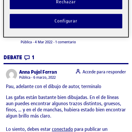
Rechazar
Configurar
Dibujar para mirar
Publicado por
Publicado por
Pau Carrillo Martí
Visibilidad:
Fecha de publicación
4 marzo, 2022 9:17 pm
en Dibujar para mirar
Pública
-
4 Mar 2022
-
1 comentario
CONTRIBUTIONS
EN DIBUJAR PARA MIRAR
DEBATE
1
says:
Anna Pujol Ferran
Accede para responder
Visibilidad:
Pública
6 marzo, 2022
Pau, adelante con el dibujo de autor, terminalo
Las gafas están bastante bien dibujadas. En el de líneas
aun puedes encontrar algunos trazos distintos, gruesos,
finos, … y en el de manchas, hubiera estado bien encontrar
algun brillo más claro.
Lo siento, debes estar
conectado
para publicar un